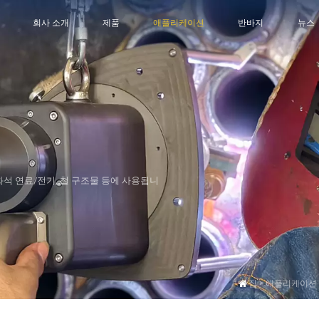
회사 소개
제품
애플리케이션
반바지
뉴스
화석 연료/전기, 철 구조물 등에
사용됩니
집
>
애플리케이션