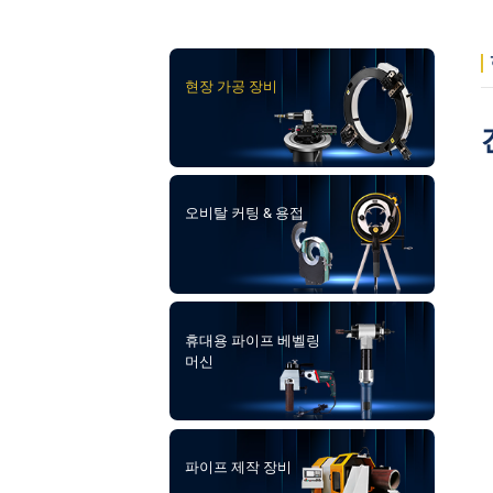
현장 가공 장비
오비탈 커팅 & 용접
휴대용 파이프 베벨링
머신
파이프 제작 장비