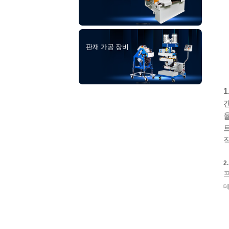
판재 가공 장비
2
데