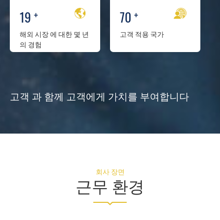
19
+
70
+
해외 시장
에 대한 몇 년
고객 적용
국가
의 경험
고객 과 함께
고객에게 가치를 부여합니다
회사 장면
근무 환경