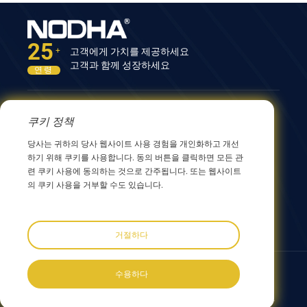
25
고객에게 가치를 제공하세요
+
고객과 함께 성장하세요
연령
문의하기
쿠키 정책
12nd Building, No.9 Xingyang Road, Wuxi 214082,
당사는 귀하의 당사 웹사이트 사용 경험을 개인화하고 개선
JiangSu, China
하기 위해 쿠키를 사용합니다. 동의 버튼을 클릭하면 모든 관
0086 510 8580 8562
련 쿠키 사용에 동의하는 것으로 간주됩니다. 또는 웹사이트
0086 152 5144 1199
의 쿠키 사용을 거부할 수도 있습니다.
info@nodha.com
sales@nodha.com
거절하다
우리를 따르세요:
수용하다
Copyright ©2023 NODHA Industrial Co.,Ltd. 모든 권리 보유
사이트