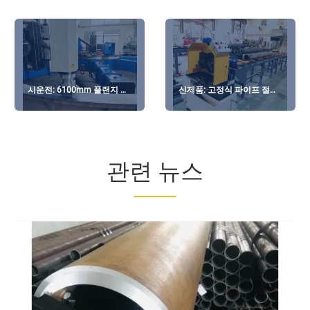
시운전: 6100mm 플랜지 밀
신제품: 고정식 파이프 절단
링 머신
및 베벨링 기계
관련 뉴스