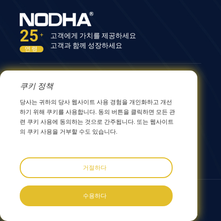
25
고객에게 가치를 제공하세요
+
고객과 함께 성장하세요
연령
문의하기
쿠키 정책
12nd Building, No.9 Xingyang Road, Wuxi 214082,
당사는 귀하의 당사 웹사이트 사용 경험을 개인화하고 개선
JiangSu, China
하기 위해 쿠키를 사용합니다. 동의 버튼을 클릭하면 모든 관
0086 510 8580 8562
련 쿠키 사용에 동의하는 것으로 간주됩니다. 또는 웹사이트
0086 152 5144 1199
의 쿠키 사용을 거부할 수도 있습니다.
info@nodha.com
sales@nodha.com
거절하다
우리를 따르세요:
수용하다
Copyright ©2023 NODHA Industrial Co.,Ltd. 모든 권리 보유
사이트