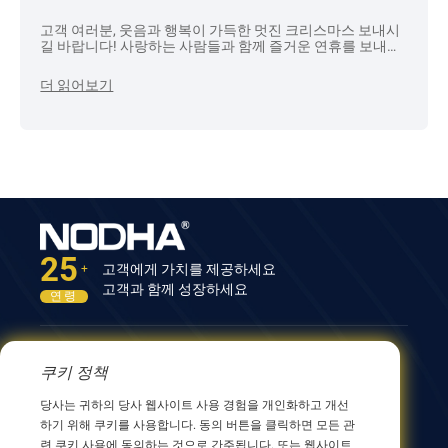
고객 여러분, 웃음과 행복이 가득한 멋진 크리스마스 보내시
길 바랍니다! 사랑하는 사람들과 함께 즐거운 연휴를 보내시
고, 새해에도 멋진 일들 가득하시길 기원합니다.
더 읽어보기
25
고객에게 가치를 제공하세요
+
고객과 함께 성장하세요
연령
문의하기
쿠키 정책
12nd Building, No.9 Xingyang Road, Wuxi 214082,
당사는 귀하의 당사 웹사이트 사용 경험을 개인화하고 개선
JiangSu, China
하기 위해 쿠키를 사용합니다. 동의 버튼을 클릭하면 모든 관
0086 510 8580 8562
련 쿠키 사용에 동의하는 것으로 간주됩니다. 또는 웹사이트