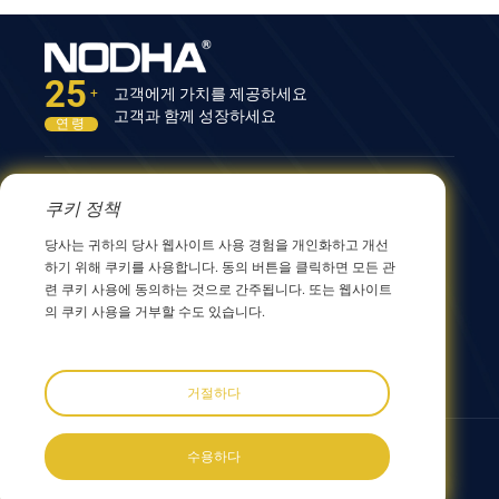
25
고객에게 가치를 제공하세요
+
고객과 함께 성장하세요
연령
문의하기
쿠키 정책
12nd Building, No.9 Xingyang Road, Wuxi 214082,
당사는 귀하의 당사 웹사이트 사용 경험을 개인화하고 개선
JiangSu, China
하기 위해 쿠키를 사용합니다. 동의 버튼을 클릭하면 모든 관
0086 510 8580 8562
련 쿠키 사용에 동의하는 것으로 간주됩니다. 또는 웹사이트
0086 152 5144 1199
의 쿠키 사용을 거부할 수도 있습니다.
info@nodha.com
sales@nodha.com
거절하다
우리를 따르세요:
수용하다
Copyright ©2023 NODHA Industrial Co.,Ltd. 모든 권리 보유
사이트