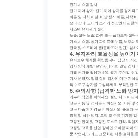
전기 시스템 검사
전기 제어 상자: 전기 제어 상자를 정기적으
버튼 및 터치 패널: 비상 정지 버튼, 시작
모터 상태: 모터의 소리가 정상인지 관찰하
시스템 유지관리 절감
노즐/절단 노즐: 화염 또는 플라즈마 절
가스 시스템: 공기 파이프에 누출, 노후화
전극 및 스프레이 캡(플라즈마 절단): 심
4. 유지관리 효율성을 높이기 
유지보수 체계를 확립합니다. 담당자, 시간
검사 양식 개발: 운영자에 의한 일일 검사 
라벨 관리를 활용하세요: 쉽게 추적할 수 
기차 운영자: 일일 장비 검사에 대한 지식
특수 도구 상자를 구성하세요: 부적절한 도
5. 주의사항 (급격한 노화 방지
과부하 작업을 피하세요: 절단 시 파이프 
잦은 시동 및 정지는 피하십시오. 시동 및
고온 다습한 환경을 피하십시오. 습도와 온
충격 및 낙하 방지: 트랙 및 주요 기계와 
고정된 인력 및 고정된 포스트 관리: 작업
고정밀 고효율 산업 장비인 오비탈 파이프 
문 작업자, 그리고 표준화된 사용 절차를 통