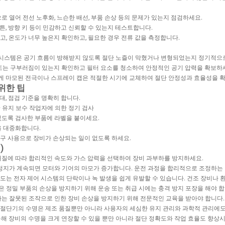
로 열어 전선 노후화, 느슨한 배선, 부품 손상 등의 문제가 있는지 점검하세요.
 버튼, 방향 키 등이 민감하고 신뢰할 수 있는지 테스트합니다.
고, 온도가 너무 높은지 확인하고, 필요한 경우 전류 값을 측정합니다.
단 시스템은 공기 흐름이 방해받지 않도록 절단 노즐이 막혔거나 변형되었는지 정기적으
 또는 구부러짐이 있는지 확인하고 필터 요소를 청소하여 안정적인 공기 압력을 확보하
하게 마모된 전극이나 스프레이 캡은 적절한 시기에 교체하여 절단 안정성과 효율성을 
위한 팁
대, 점검 기준을 명확히 합니다.
+ 유지 보수 작업자에 의한 정기 검사
있도록 검사한 부품에 라벨을 붙이세요.
을 대중화합니다.
구 사용으로 장비가 손상되는 일이 없도록 하세요.
)
재질에 따라 합리적인 속도와 가스 압력을 선택하여 장비 과부하를 방지하세요.
 정지가 계속되면 모터와 기어의 마모가 증가합니다. 운전 과정을 합리적으로 조정하는 
도는 전자 제어 시스템의 단락이나 녹 발생을 쉽게 유발할 수 있습니다. 건조 장비나 
같은 정밀 부품의 손상을 방지하기 위해 운송 또는 취급 시에는 충격 방지 포장을 해야 합
자는 잘못된 조작으로 인한 장비 손상을 방지하기 위해 전문적인 교육을 받아야 합니다.
절단기의 수명은 제조 품질뿐만 아니라 사용자의 세심한 유지 관리와 과학적 관리에도 달
해 장비의 수명을 크게 연장할 수 있을 뿐만 아니라 절단 정확도와 작업 효율도 향상시켜 