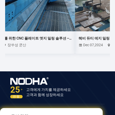
--
헤비 듀티 에지 밀링 머신---------GMMA-100L
Dec 07,2024
쿤산, 장쑤성
25
고객에게 가치를 제공하세요
+
고객과 함께 성장하세요
연령
문의하기