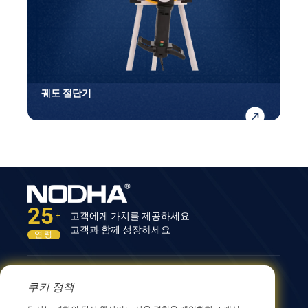
궤도 절단기
25
고객에게 가치를 제공하세요
+
고객과 함께 성장하세요
연령
문의하기
쿠키 정책
12nd Building, No.9 Xingyang Road, Wuxi 214082,