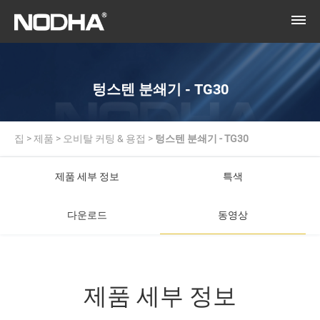
텅스텐 분쇄기 - TG30
집
>
제품
>
오비탈 커팅 & 용접
>
텅스텐 분쇄기 - TG30
제품 세부 정보
특색
다운로드
동영상
제품 세부 정보