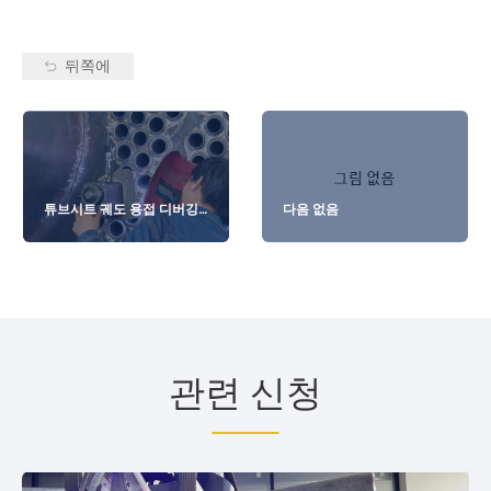
뒤쪽에
튜브시트 궤도 용접 디버깅 -
다음 없음
보일러 플랜트
관련 신청