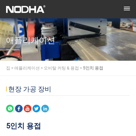
애플리케이션
집
>
애플리케이션
>
오비탈 커팅 & 용접
>
5인치 용접
현장 가공 장비
5인치 용접