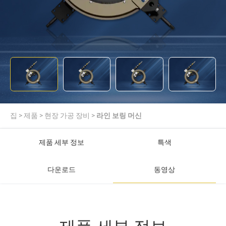
집
>
제품
>
현장 가공 장비
>
라인 보링 머신
제품 세부 정보
특색
다운로드
동영상