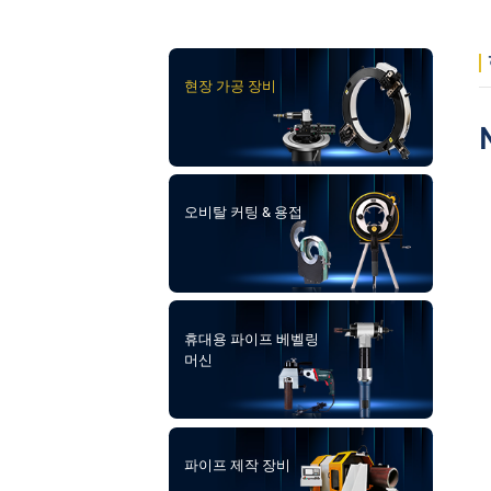
현장 가공 장비
오비탈 커팅 & 용접
휴대용 파이프 베벨링
머신
파이프 제작 장비