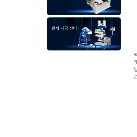
판재 가공 장비
멕
개
달
습