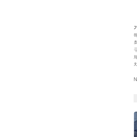
해
최
구
체
치