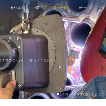
회사 소개
제품
애플리케이션
반바지
뉴스
화석 연료/전기, 철 구조물 등에
사용됩니
집
>
애플리케이션
>
현장 가공 장비
>