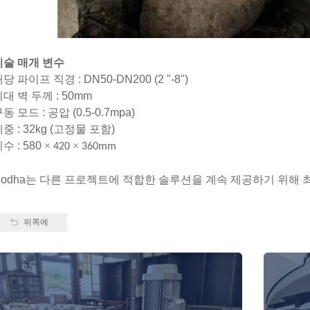
기술 매개 변수
당 파이프 직경 : DN50-DN200 (2 "-8")
대 벽 두께 : 50mm
동 모드 : 공압 (0.5-0.7mpa)
중 : 32kg (고정물 포함)
수 : 580
×
×
420
360mm
Nodha는 다른 프로젝트에 적합한 솔루션을 계속 제공하기 위해 
뒤쪽에